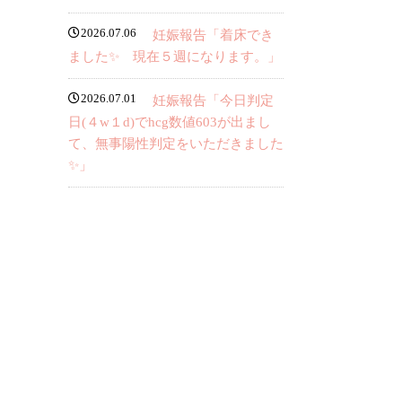
2026.07.06
妊娠報告「着床でき
ました✨ 現在５週になります。」
2026.07.01
妊娠報告「今日判定
日(４w１d)でhcg数値603が出まし
て、無事陽性判定をいただきました
✨」