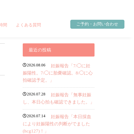
ご予約・お問い合わせ
時間
よくある質問
最近の投稿
2026.08.06
妊娠報告「7/◯に妊
娠陽性。7/◯に胎嚢確認。8/◯に心
拍確認予定。」
2026.07.28
妊娠報告「無事妊娠
し、本日心拍も確認できました。」
2026.07.14
妊娠報告「本日採血
により妊娠陽性の判断がでました
(hcg127)！」