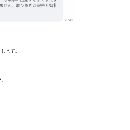
下します。
が、
、