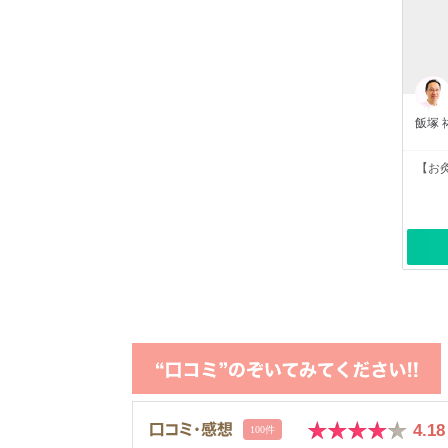
飯塚 
【お