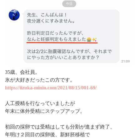
35歳、会社員。
氷が大好きだったこの方です。
https://iizuka-minin.com/2021/08/15/001-69/
人工授精を行なっていましたが
年末に体外受精にステップアップ。
初回の採卵では受精はしても分割が進まず終了、
年明け２回目の採卵後、新鮮胚移植で