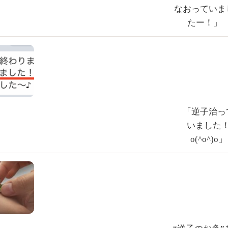
なおっていま
たー！」
「逆子治っ
いました
o(^o^)o」