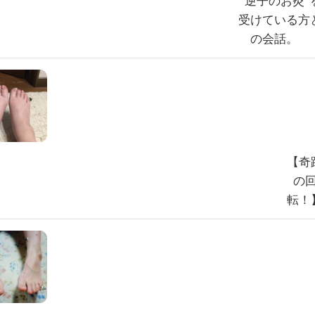
“逆子のお灸”
受けている方
の会話。
【奇
の
転！