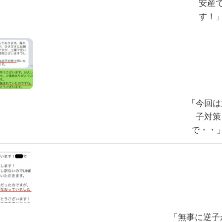
安産
す！
「今回は
子対策
で・・
「無事に逆子