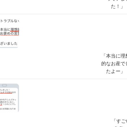
た！」
「本当に理
的なお産で
たよー」
「すご