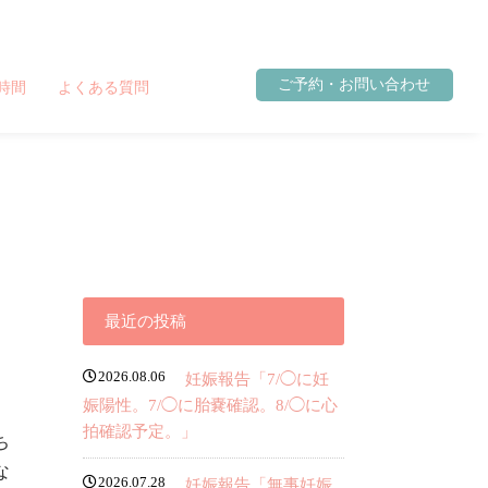
ご予約・お問い合わせ
時間
よくある質問
最近の投稿
2026.08.06
妊娠報告「7/◯に妊
娠陽性。7/◯に胎嚢確認。8/◯に心
拍確認予定。」
ち
な
2026.07.28
妊娠報告「無事妊娠