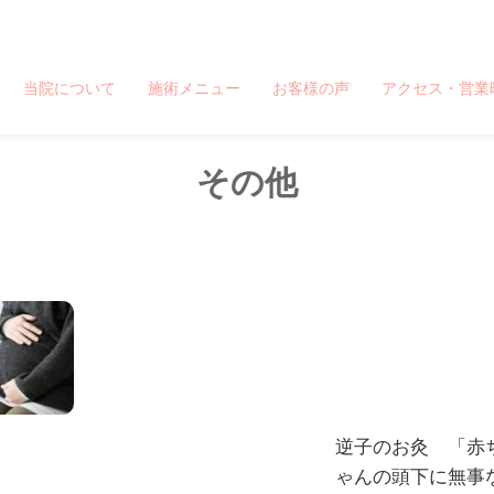
から徒歩1分、池袋駅から一駅
当院について
施術メニュー
お客様の声
アクセス・営業
その他
逆子のお灸 「赤
ゃんの頭下に無事