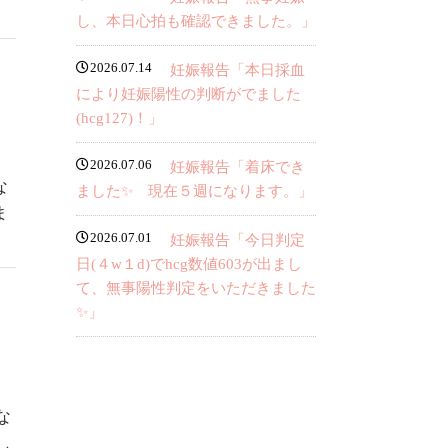
」
し、本日心拍も確認できました。」
2026.07.14
妊娠報告「本日採血
により妊娠陽性の判断がでました
(hcg127)！」
2026.07.06
妊娠報告「着床でき
な
ました✨ 現在５週になります。」
ま
2026.07.01
妊娠報告「今日判定
日(４w１d)でhcg数値603が出まし
て、無事陽性判定をいただきました
✨」
な
し