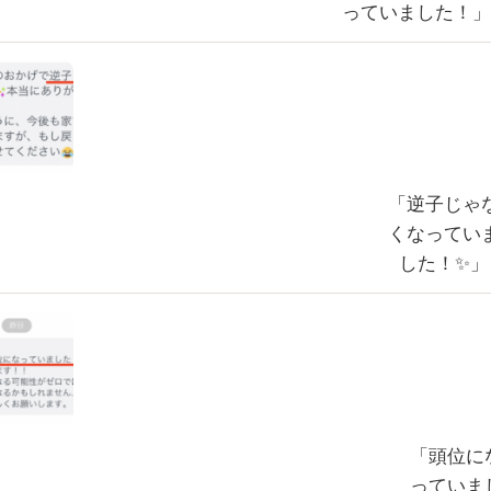
っていました！
「逆子じゃ
くなってい
した！✨」
「頭位に
っていま