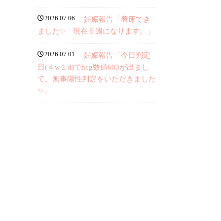
2026.07.06
妊娠報告「着床でき
ました✨ 現在５週になります。」
2026.07.01
妊娠報告「今日判定
日(４w１d)でhcg数値603が出まし
て、無事陽性判定をいただきました
✨」