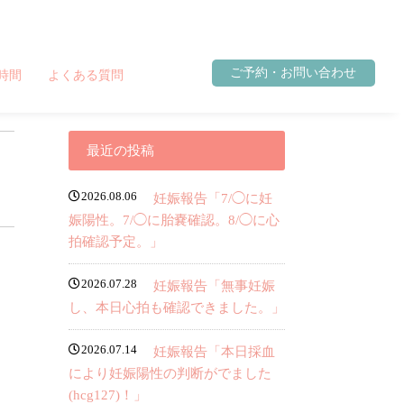
ご予約・お問い合わせ
時間
よくある質問
最近の投稿
2026.08.06
妊娠報告「7/◯に妊
娠陽性。7/◯に胎嚢確認。8/◯に心
拍確認予定。」
2026.07.28
妊娠報告「無事妊娠
し、本日心拍も確認できました。」
2026.07.14
妊娠報告「本日採血
により妊娠陽性の判断がでました
(hcg127)！」