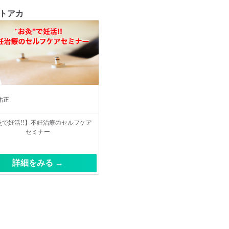
トアカ
祐正
灸で妊活!!】不妊治療のセルフケア
セミナー
詳細をみる →