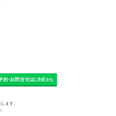
応します。
い。