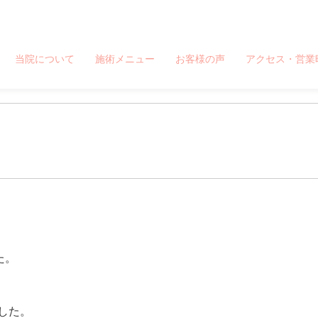
療院 板橋駅から徒歩1分、池袋駅から一駅
当院について
施術メニュー
お客様の声
アクセス・営業
。
た。
した。