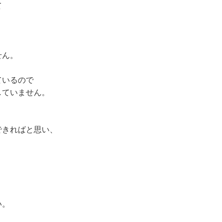
て
せん。
ているので
していません。
できればと思い、
い。