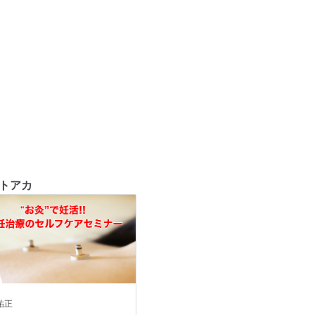
トアカ
祐正