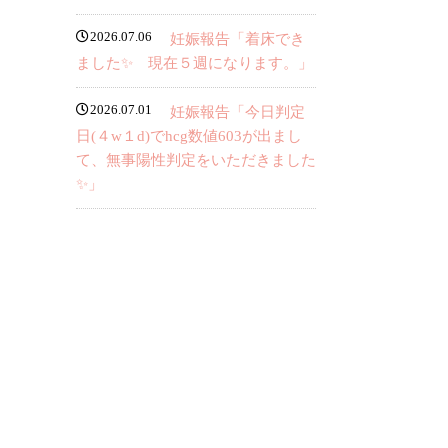
2026.07.06
妊娠報告「着床でき
ました✨ 現在５週になります。」
2026.07.01
妊娠報告「今日判定
日(４w１d)でhcg数値603が出まし
て、無事陽性判定をいただきました
✨」