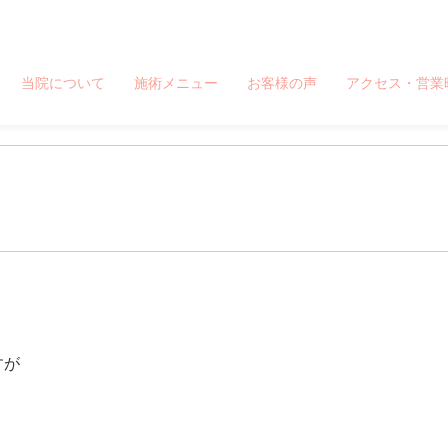
療院 板橋駅から徒歩1分、池袋駅から一駅
当院について
施術メニュー
お客様の声
アクセス・営業
」
。
すが