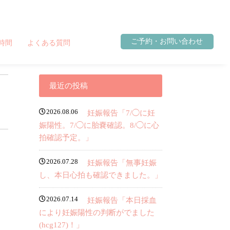
ご予約・お問い合わせ
時間
よくある質問
最近の投稿
2026.08.06
妊娠報告「7/◯に妊
娠陽性。7/◯に胎嚢確認。8/◯に心
拍確認予定。」
2026.07.28
妊娠報告「無事妊娠
し、本日心拍も確認できました。」
2026.07.14
妊娠報告「本日採血
により妊娠陽性の判断がでました
(hcg127)！」