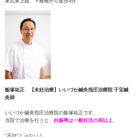
東武東上線、下板橋から徒歩4分
飯塚祐正 【未妊治療】いいづか鍼灸指圧治療院 子宝鍼
灸師
いいづか鍼灸指圧治療院の飯塚祐正です。
当院で治療を行うと、
妊娠率は一般妊活の倍以上
。
“不妊”じゃない！