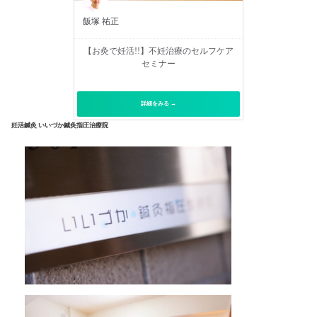
飯塚 祐正
【お灸で妊活!!】不妊治療のセルフケア
セミナー
詳細をみる →
妊活鍼灸 いいづか鍼灸指圧治療院