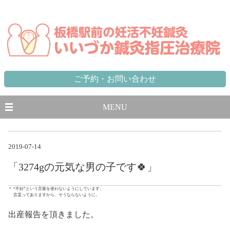
東京都,板橋区,北区,豊島区で不妊に悩む方のための妊活不妊専門鍼灸治療院 板橋駅から徒歩1分、池袋駅から一
駅
ご予約・お問い合わせ
MENU
2019-07-14
「3274gの元気な男の子です🍀」
＊ “不妊”という言葉を使わないようにしています。
言霊ってありますから、そうならないように。
出産報告を頂きました。